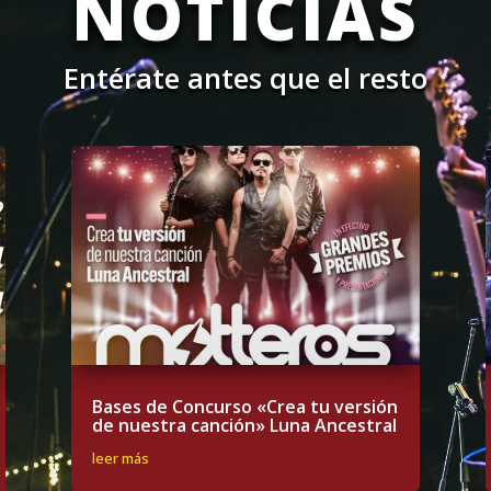
NOTICIAS
Entérate antes que el resto
Bases de Concurso «Crea tu versión
de nuestra canción» Luna Ancestral
leer más