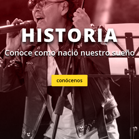
HISTORIA
Conoce como nació nuestro sueño
conócenos