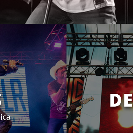
S
D
ica