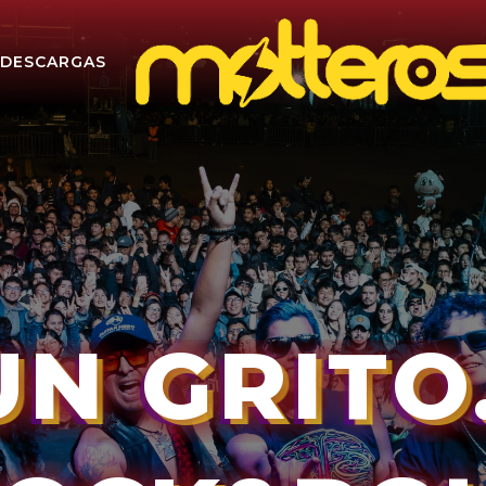
DESCARGAS
UN GRITO.