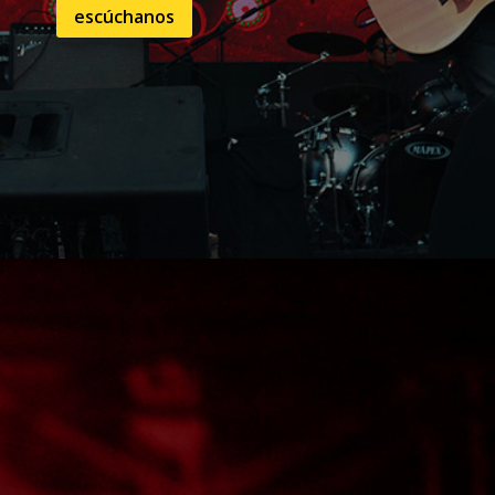
escúchanos